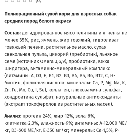
(0)
Полнорационный сухой корм для взрослых собак
средних пород белого окраса
Состав:
дегидрированное мясо телятины и ягненка не
менее 35%, рис, ячмень, жир говяжий, гидролизат
говяжьей печени, растительное масло, сухая
свекольная пульпа, цикорий (пребиотик), льняное
семя (источник Омега 3,6,9), пробиотики, Юкка
Шидигера, витаминно-минеральный комплекс
(витамины: А, D3, Е, В1, В2, В3, В4, В5, В6, В12, С, Н-
биотин, фолиевая кислота; минералы: Са, Р, Mg, Na, K,
Zn, Fe, Mn, Cu, I, Se), коллаген, глюкозамина сульфат,
хондроитина сульфат, натуральные антиоксиданты
(экстракт токоферолов из растительных масел).
Анализ:
протеин-24%, жир-12%, зола-6%,
клетчатка-2,3%, влажность-9%;
витамины: А-12.000 МЕ/
кг, D3-600 МЕ/кг, Е-350 мг/кг; минералы: Ca-1,5%, P-