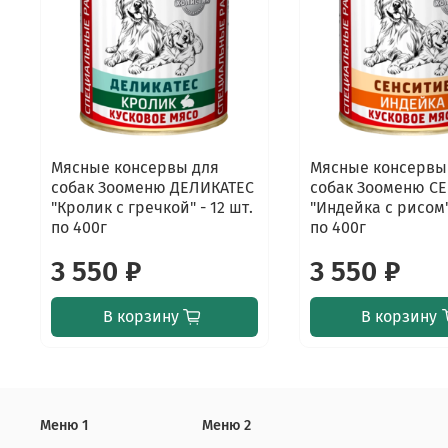
Мясные консервы для
Мясные консервы
собак Зооменю ДЕЛИКАТЕС
собак Зооменю С
"Кролик с гречкой" - 12 шт.
"Индейка с рисом" 
по 400г
по 400г
3 550 ₽
3 550 ₽
В корзину
В корзину
Меню 1
Меню 2