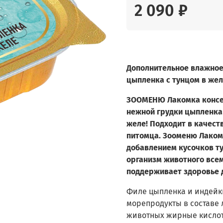
2 090 ₽
Дополнительное влажное
цыпленка с тунцом в жел
ЗООМЕНЮ Лакомка консер
нежной грудки цыпленка 
желе! Подходит в качест
питомца. Зооменю Лакомк
добавлением кусочков ту
организм животного все
поддерживает здоровье
Филе цыпленка и индейки
морепродукты в составе
животных жирные кислот