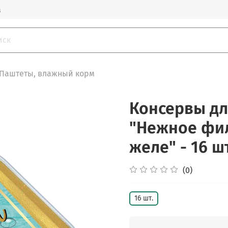
а
Паштеты, влажный корм
Консервы д
"Нежное фил
желе" - 16 ш
(0)
16 шт.