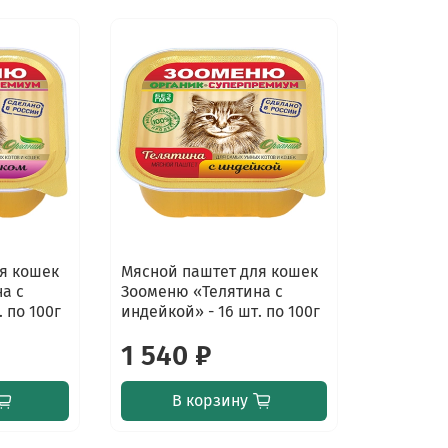
я кошек
Мясной паштет для кошек
а с
Зооменю «Телятина с
 по 100г
индейкой» - 16 шт. по 100г
1 540 ₽
В корзину